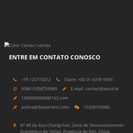
ENTRE EM CONTATO CONOSCO
+79 125773212
Claire: +82 01 6378 9709
008615358759980
E-mail: contact@vocol.kr
15000850808@163.com
polina@dearerlens.com
15358759980
Nº 88 da Rua Changchun, Zona de Desenvolvimento
Econômico de Yongji, Província de Jilin, China