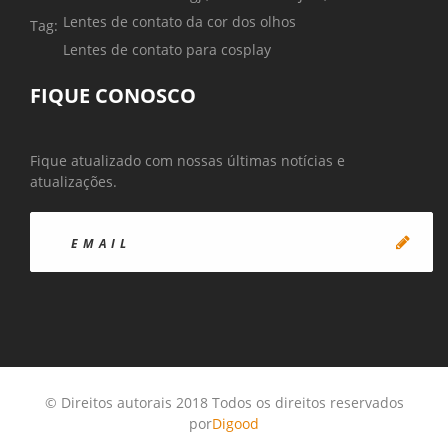
Lentes de contato da cor dos olhos
Tag:
Lentes de contato para cosplay
FIQUE CONOSCO
Fique atualizado com nossas últimas notícias e
atualizações.
© Direitos autorais 2018 Todos os direitos reservados
por
Digood