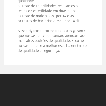
qualidade.
3. Teste de Esterilidade: Realizamos os
testes de esterilidade em duas etapas:
a) Teste de mofo a 35°C por 14 dias.
b) Testes de bactérias a 25°C por 14 dias.
Nosso rigoroso processo de testes garante
que nossas lentes de contato atendam aos
mais altos padrões de qualidade. Escolher
nossas lentes é a melhor escolha em termos
de qualidade e segurança.