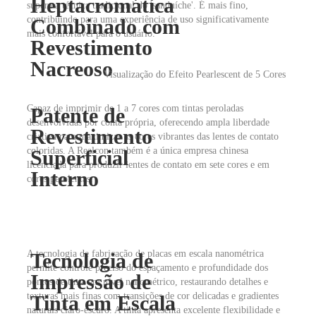
Heptacromática
supera a técnica tradicional do 'sanduíche'. É mais fino,
contribuindo para uma experiência de uso significativamente
Combinado com
mais confortável para o usuário.
Revestimento
Nacreoso
Visualização do Efeito Pearlescent de 5 Cores
Capaz de imprimir de 1 a 7 cores com tintas peroladas
Patente de
desenvolvidas por conta própria, oferecendo ampla liberdade
Revestimento
criativa para maximizar as cores vibrantes das lentes de contato
coloridas. A Realcon também é a única empresa chinesa
Superficial
licenciada para produzir lentes de contato em sete cores e em
Interno
cores perolentas.
A tecnologia de fabricação de placas em escala nanométrica
Tecnologia de
permite controle preciso do espaçamento e profundidade dos
Impressão de
pontos de tinta em nível nanométrico, restaurando detalhes e
texturas mais finas com transições de cor delicadas e gradientes
Tinta em Escala
naturais claro-escuro. A tinta apresenta excelente flexibilidade e