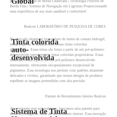
Global
principais: Design de Borda Chanfrada | Tecnologia Flexível de
Borda Fina | Sistema de Navegação em Lágrimas Proporcionando
uma experiência de uso mais saudável e confortável.
Realcon LABORATÓRIO DE PESQUISA DE CORES
No mercado altamente homogêneo de lentes de contato hidrogel,
Tinta colorida
nossa empresa se destaca com nossas tintas coloridas
auto-
proprietárias. Essas tintas são feitas a partir de um pré-polímero
desenvolvido internamente, tintas coloridas proprietárias. Essas
desenvolvida
tintas são feitas a partir de um pré-polímero desenvolvido
internamente, oferecendo encapsulamento excepcional de
pigmentos. Essa tecnologia nos permite criar padrões altamente
delicados e vívidos, garantindo que nossos designs de produtos
espelhem as imagens pretendidas com alta precisão.
Patente de Revestimento Interno Realcon
Aproveitando esse pré-polímero, buscamos uma patente para
Sistema de Tinta
nossa tecnologia de filme de revestimento interno. Essa inovação