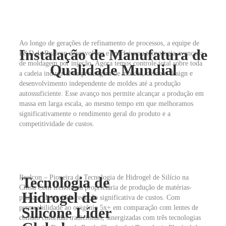
Ao longo de gerações de refinamento de processos, a equipe de
Instalação de Manufatura de
P&D da Realcon desenvolveu e aperfeiçoou tecnologia avançada
de moldagem por injeção. Agora temos controle total sobre toda
Qualidade Mundial
a cadeia industrial de prensagem de moldes, desde o design e
desenvolvimento independente de moldes até a produção
autossuficiente. Esse avanço nos permite alcançar a produção em
massa em larga escala, ao mesmo tempo em que melhoramos
significativamente o rendimento geral do produto e a
competitividade de custos.
Realcon – Pioneira da Tecnologia de Hidrogel de Silício na
Tecnologia de
China Com tecnologia proprietária de produção de matérias-
Hidrogel de
primas, alcançando redução significativa de custos. Com
permeabilidade ao oxigênio 5x+ em comparação com lentes de
Silicone Líder
contato coloridas tradicionais, sinergizadas com três tecnologias