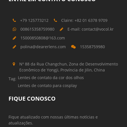
+79 125773212
Claire: +82 01 6378 9709
008615358759980
E-mail: contact@vocol.kr
15000850808@163.com
polina@dearerlens.com
15358759980
Nº 88 da Rua Changchun, Zona de Desenvolvimento
Econômico de Yongji, Província de Jilin, China
Lentes de contato da cor dos olhos
Tag:
Lentes de contato para cosplay
FIQUE CONOSCO
Fique atualizado com nossas últimas notícias e
atualizações.